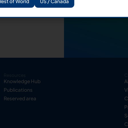
Rest of World
US / Canada
Resources
C
Knowledge Hub
A
Publications
V
Reserved area
C
P
S
C