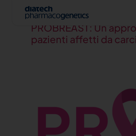
Day:
November 10
PROBREAST: Un approcc
pazienti affetti da c
A