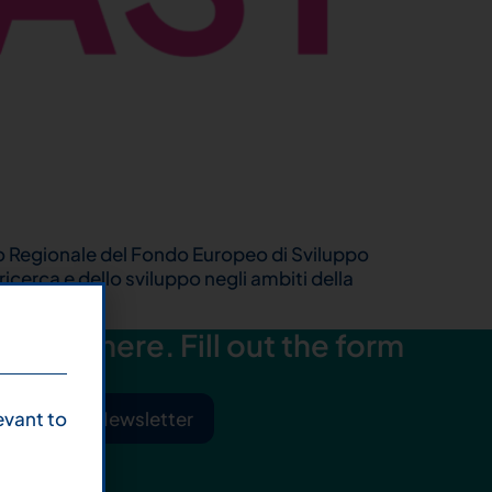
o Regionale del Fondo Europeo di Sviluppo
erca e dello sviluppo negli ambiti della
[…]
starts here. Fill out the form
evant to
ibe to Our Newsletter