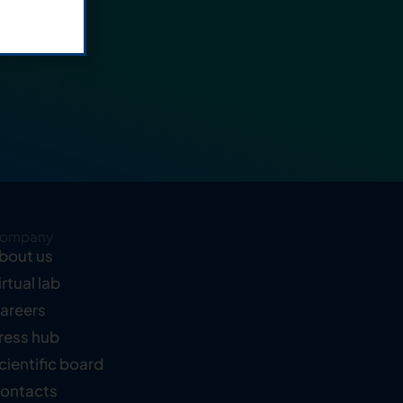
ompany
bout us
irtual lab
areers
ress hub
cientific board
ontacts