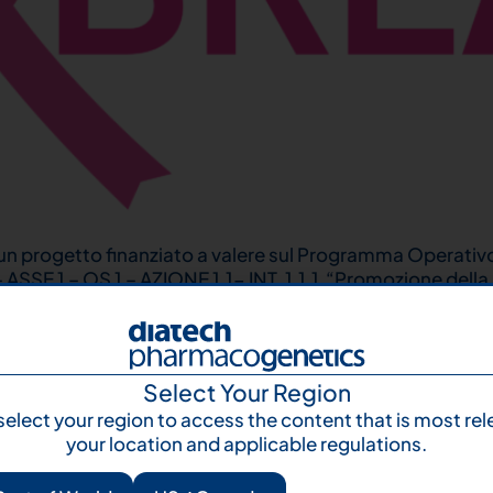
un progetto finanziato a valere sul Programma Operativ
 1 – OS 1 – AZIONE 1.1- INT. 1.1.1 “Promozione della ric
Il progetto, del costo complessivo di circa 1.500.00 €, 
Your next step 
and talk to us
Select Your Region
select your region to access the content that is most rel
Let's talk
Subscr
your location and applicable regulations.