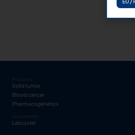
EU / 
Products
Solid tumor
Blood cancer
Pharmacogenetics
Instruments
Labcycler